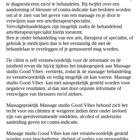
te diagnosticeren en/of te behandelen. Bij twijfel over een
aandoening of blessure of contra-indicatie kan besloten worden
om af te zien van het geven van een massage en je door te
verwijzen naar een arts/therapeut/specialist.
Vervolgbehandelingen zijn mogelijk zodra de behandelend
arts/therapeut/specialist hierin toestemt.
Ben je onder behandeling van een arts, therapeut of specialist, of
gebruik je medicijnen dan is het verstandig dit met de
behandelaar te overleggen of je gemasseerd mag worden.
De cliënt is zelf verantwoordelijk voor de informatie en de
juistheid ervan die hij/zij tijdens het intakegesprek aan Massage
studio Good Vibes verstrekt, zodat ik de massage/ behandeling
zo verantwoordelijk en veilig mogelijk uit kan voeren. Massage
studio Good Vibes kan niet aansprakelijk gesteld worden voor
negatieve resultaten, al dan niet door onjuiste informatie of
verzwijgen van blessures en/of ziektes.
Massagepraktijk Massage studio Good Vibes behoud zich het
recht voor om cliënten te weigeren indien deze onder invloed
zijn van geestverruimende middelen, alcohol of anderszins
aanleiding geven tot contra-indicatie.
Massage studio Good Vibes kan niet verantwoordelijk gesteld
worden voor beschadiging, diefstal of verlies van persoonlijke