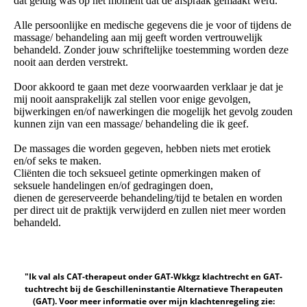
dat geldig was op het moment dat de afspraak gemaakt werd.
Alle persoonlijke en medische gegevens die je voor of tijdens de
massage/ behandeling aan mij geeft worden vertrouwelijk
behandeld. Zonder jouw schriftelijke toestemming worden deze
nooit aan derden verstrekt.
Door akkoord te gaan met deze voorwaarden verklaar je dat je
mij nooit aansprakelijk zal stellen voor enige gevolgen,
bijwerkingen en/of nawerkingen die mogelijk het gevolg zouden
kunnen zijn van een massage/ behandeling die ik geef.
De massages die worden gegeven, hebben niets met erotiek
en/of seks te maken.
Cliënten die toch seksueel getinte opmerkingen maken of
seksuele handelingen en/of gedragingen doen,
dienen de gereserveerde behandeling/tijd te betalen en worden
per direct uit de praktijk verwijderd en zullen niet meer worden
behandeld.
"Ik val als CAT-therapeut onder GAT-Wkkgz klachtrecht en GAT-
tuchtrecht bij de Geschilleninstantie Alternatieve Therapeuten
(GAT). Voor meer informatie over mijn klachtenregeling zie: