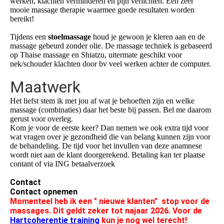
werken, klachten verminderen en pijn verlichten. Een zeer
mooie massage therapie waarmee goede resultaten worden
bereikt!
Tijdens een
stoelmassage
houd je gewoon je kleren aan en de
massage gebeurd zonder olie. De massage techniek is gebaseerd
op Thaise massage en Shiatzu, uitermate geschikt voor
nek/schouder klachten door bv veel werken achter de computer.
Maatwerk
Het liefst stem ik met jou af wat je behoeften zijn en welke
massage (combinaties) daar het beste bij passen. Bel me daarom
gerust voor overleg.
Kom je voor de eerste keer? Dan nemen we ook extra tijd voor
wat vragen over je gezondheid die van belang kunnen zijn voor
de behandeling. De tijd voor het invullen van deze anamnese
wordt niet aan de klant doorgerekend. Betaling kan ter plaatse
contant of via ING betaalverzoek
Contact
Contact opnemen
Momenteel heb ik een " nieuwe klanten" stop voor de
massages. Dit geldt zeker tot najaar 2026. Voor de
Hartcoherentie training
kun je nog wel terecht!