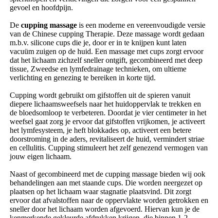
gevoel en hoofdpijn.
De
c
upping massage
is een moderne en vereenvoudigde versie
van de Chinese cupping Therapie. Deze massage wordt gedaan
m.b.v. silicone cups die je, door er in te knijpen kunt laten
vacuüm zuigen op de huid. Een massage met cups zorgt ervoor
dat het lichaam zichzelf sneller ontgift, gecombineerd met deep
tissue, Zweedse en lymfedrainage technieken, om ultieme
verlichting en genezing te bereiken in korte tijd.
Cupping wordt gebruikt om gifstoffen uit de spieren vanuit
diepere lichaamsweefsels naar het huidoppervlak te trekken en
de bloedsomloop te verbeteren. Doordat je vier centimeter in het
weefsel gaat zorg je ervoor dat gifstoffen vrijkomen, je activeert
het lymfesysteem, je heft blokkades op, activeert een betere
doorstroming in de aders, revitaliseert de huid, vermindert striae
en cellulitis. Cupping stimuleert het zelf genezend vermogen van
jouw eigen lichaam.
Naast of gecombineerd met de cupping massage bieden wij ook
behandelingen aan met staande cups. Die worden neergezet op
plaatsen op het lichaam waar stagnatie plaatsvind. Dit zorgt
ervoor dat afvalstoffen naar de oppervlakte worden getrokken en
sneller door het lichaam worden afgevoerd. Hiervan kun je de
kenmerkende gekleurde afdrukken krijgen, die binnen 1-2