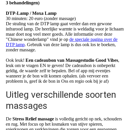
3 behandelingen)
DTP-Lamp / Moxa Lamp
30 minuten: 20 euro (zonder massage)
De straling van de DTP lamp gaat verder dan een gewone
infrarood lamp. De heerlijke warmte is weldadig voor je lichaam
maar doet nog veel meer goeds. Alle informatiie over deze
"Chinese wonderlamp" vind je op
de speciale pagina over de
DTP lamp
. Gebruik van deze lamp is dus ook los te boeken,
zonder massage.
Ook leuk!
Een cadeaubon van Massagestudio Good Vibes
,
leuk om te vragen EN te geven! De cadeaubon is onbeperkt
geldig, de waarde zelf te bepalen. Bel of app mij eventjes
wanneer je de bon wilt komen ophalen. (als vervoer een
probleem is, geef ik de bon in Oss en regio ook bij je af)
Uitleg verschillende soorten
massages
De
Stress Relief massage
is volledig gericht op nek, schouders
en rug. Met focus op het losmaken van stijve spieren,
spierknopen en verklevingen die zorgen voor een gespannen