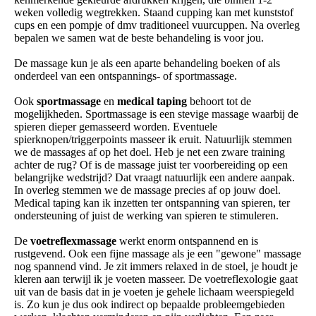
weken volledig wegtrekken. Staand cupping kan met kunststof
cups en een pompje of dmv traditioneel vuurcuppen. Na overleg
bepalen we samen wat de beste behandeling is voor jou.
De massage kun je als een aparte behandeling boeken of als
onderdeel van een ontspannings- of sportmassage.
Ook
sportmassage
en
medical taping
behoort tot de
mogelijkheden. Sportmassage is een stevige massage waarbij de
spieren dieper gemasseerd worden. Eventuele
spierknopen/triggerpoints masseer ik eruit. Natuurlijk stemmen
we de massages af op het doel. Heb je net een zware training
achter de rug? Of is de massage juist ter voorbereiding op een
belangrijke wedstrijd? Dat vraagt natuurlijk een andere aanpak.
In overleg stemmen we de massage precies af op jouw doel.
Medical taping kan ik inzetten ter ontspanning van spieren, ter
ondersteuning of juist de werking van spieren te stimuleren.
De
voetreflexmassage
werkt enorm ontspannend en is
rustgevend. Ook een fijne massage als je een "gewone" massage
nog spannend vind. Je zit immers relaxed in de stoel, je houdt je
kleren aan terwijl ik je voeten masseer. De voetreflexologie gaat
uit van de basis dat in je voeten je gehele lichaam weerspiegeld
is. Zo kun je dus ook indirect op bepaalde probleemgebieden